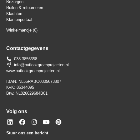
Bezorgen
Ruilen & retourneren
Klachten
Klantenportaal
Winkelmandje
(0)
Contactgegevens
038 3856658
info@outlookgroenprojecten.nl
www.outlookgroenprojecten.nl
IBAN: NL55RABO0305673807
KvK: 85344095
Btw: NL826629684B01
Volg ons
Stuur ons een bericht