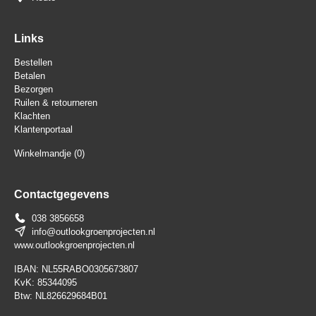
Links
Bestellen
Betalen
Bezorgen
Ruilen & retourneren
Klachten
Klantenportaal
Winkelmandje
(0)
Contactgegevens
038 3856658
info@outlookgroenprojecten.nl
www.outlookgroenprojecten.nl
IBAN: NL55RABO0305673807
KvK: 85344095
Btw: NL826629684B01